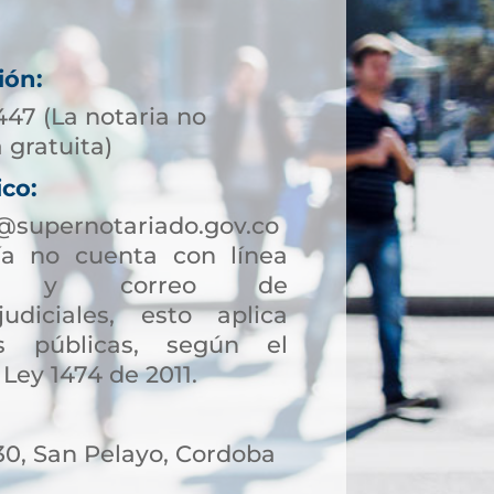
ión:
447 (La notaria no
 gratuita)
ico:
@supernotariado.gov.co
a no cuenta con línea
ción y correo de
judiciales, esto aplica
s públicas, según el
 Ley 1474 de 2011.
30, San Pelayo, Cordoba