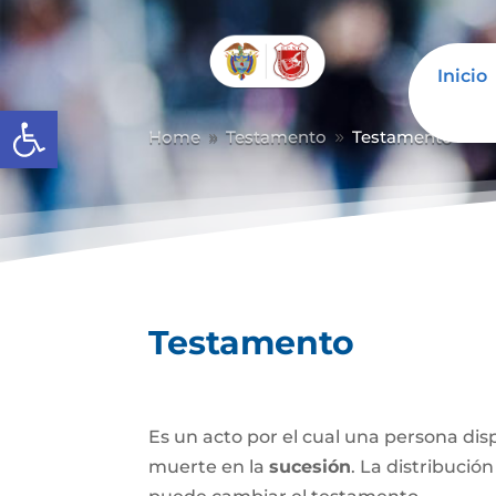
Inicio
Abrir barra de herramientas
Home
Testamento
Testamento
9
9
Testamento
Es un acto por el cual una persona di
muerte en la
sucesión
. La distribución