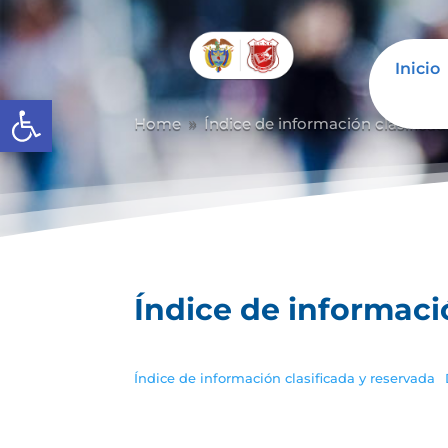
Inicio
Abrir barra de herramientas
Home
Índice de información clasificad
9
Índice de informaci
Índice de información clasificada y reservada