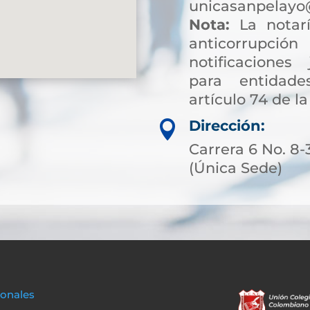
unicasanpelayo
Nota:
La notarí
anticorrup
notificaciones 
para entidade
artículo 74 de la
Dirección:

Carrera 6 No. 8-
(Única Sede)
sonales