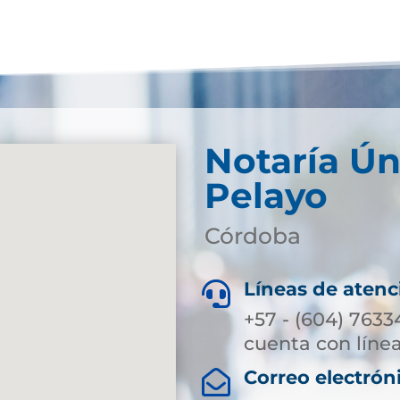
Notaría Ún
Pelayo
Córdoba
Líneas de atenc

+57 - (604) 7633
cuenta con línea
Correo electrón
