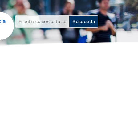
cia
da