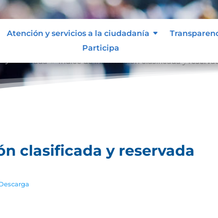
Atención y servicios a la ciudadanía
Transparen
Participa
a y reservada
Índice de información clasificada y reserva
9
ón clasificada y reservada
Descarga