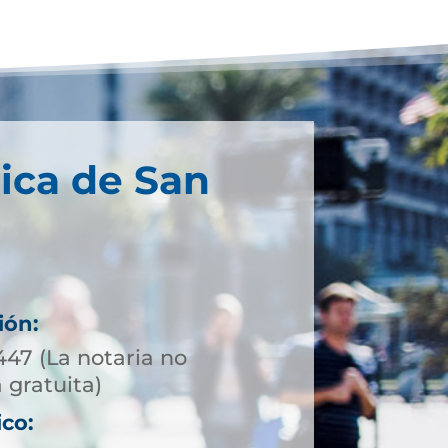
ica de San
ión:
447 (La notaria no
 gratuita)
ico: