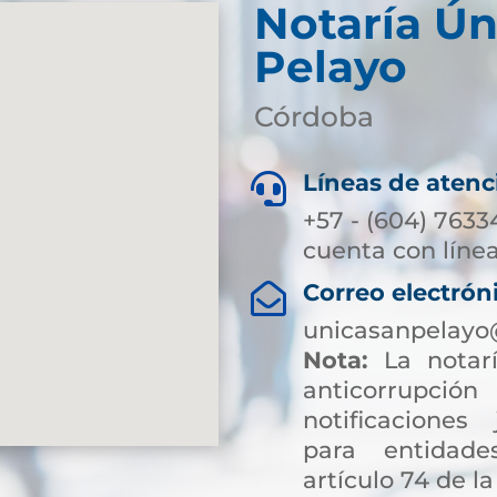
Notaría Ún
Pelayo
Córdoba
Líneas de atenc

+57 - (604) 7633
cuenta con línea
Correo electrón

unicasanpelayo
Nota:
La notarí
anticorrup
notificaciones 
para entidade
artículo 74 de la