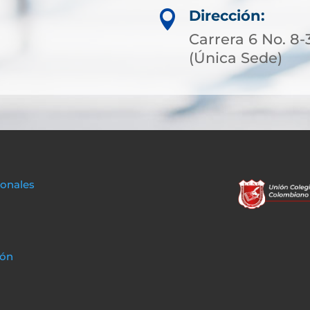
Dirección:

Carrera 6 No. 8-
(Única Sede)
sonales
ión