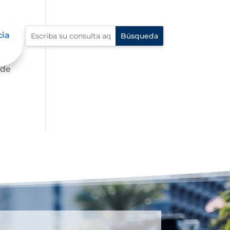
cia
te,
 de