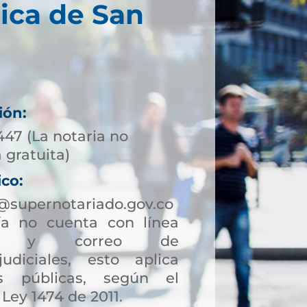
ica de San
ión:
447 (La notaria no
 gratuita)
ico:
@supernotariado.gov.co
a no cuenta con línea
ción y correo de
judiciales, esto aplica
s públicas, según el
 Ley 1474 de 2011.