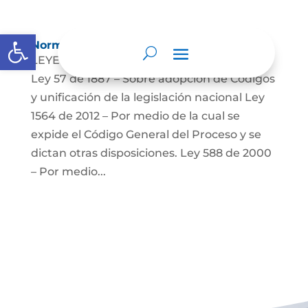
Abrir barra de herramientas
Normatividad
LEYES: Constitución Política de Colombia.
Ley 57 de 1887 – Sobre adopción de Códigos
y unificación de la legislación nacional Ley
1564 de 2012 – Por medio de la cual se
expide el Código General del Proceso y se
dictan otras disposiciones. Ley 588 de 2000
– Por medio...