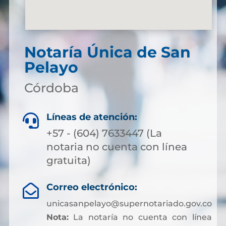
Notaría Única de San
Pelayo
Córdoba
Líneas de atención:

+57 - (604) 7633447 (La
notaria no cuenta con línea
gratuita)
Correo electrónico:

unicasanpelayo@supernotariado.gov.co
Nota:
La notaría no cuenta con línea