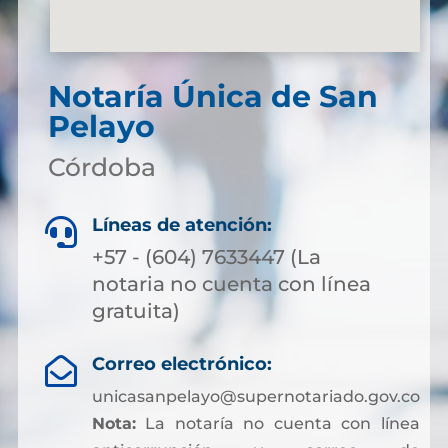
Notaría Única de San
Pelayo
Córdoba
Líneas de atención:

+57 - (604) 7633447 (La
notaria no cuenta con línea
gratuita)
Correo electrónico:

unicasanpelayo@supernotariado.gov.co
Nota:
La notaría no cuenta con línea