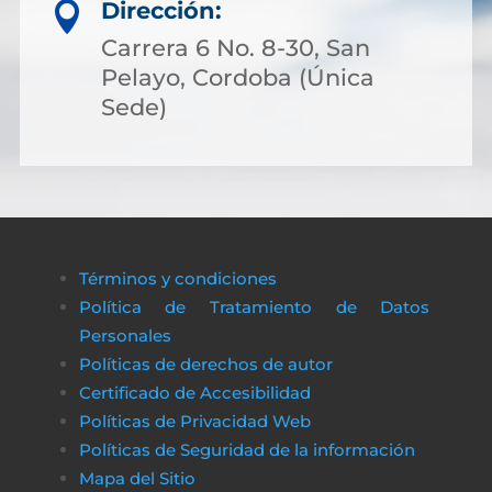
Dirección:

Carrera 6 No. 8-30, San
Pelayo, Cordoba (Única
Sede)
Términos y condiciones
Política de Tratamiento de Datos
Personales
Políticas de derechos de autor
Certificado de Accesibilidad
Políticas de Privacidad Web
Políticas de Seguridad de la información
Mapa del Sitio